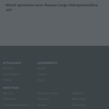
Würth apresenta novo Macaco Cargo Hidropneumático
40T
ACTUALIDADE
EQUIPAMENTOS
Notícias
Novos
Reportagens
Usados
Vídeos
Peças
INDÚSTRIAS
Agrícola
Espaços verdes
Logística
Alimentar
Florestal
Metalurgia
Camiões/Reboques
Leilões
Mineração