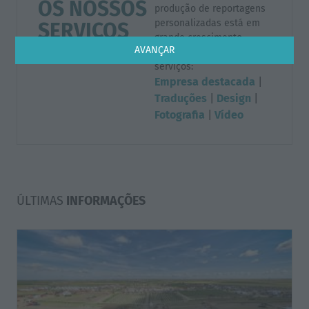
OS NOSSOS
produção de reportagens
personalizadas está em
SERVIÇOS
grande crescimento.
AVANÇAR
Destacamos como
serviços:
Empresa destacada
|
Traduções
|
Design
|
Fotografia
|
Vídeo
ÚLTIMAS
INFORMAÇÕES