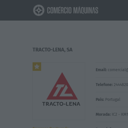
TRACTO-LENA, SA
Email:
comercial@
Telefone:
244482
País:
Portugal
Morada:
IC2 - KM1