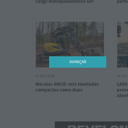
Cargo Hidropneumático 40T
part
AVANÇAR
03 AGO 2026
30 JUL
Mecalac 6MCR: seis toneladas
LASO 
compactas como duas
pres
aber
Algec