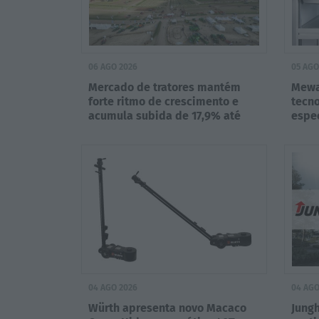
06 AGO 2026
05 AGO
Mercado de tratores mantém
Mewa
forte ritmo de crescimento e
tecno
acumula subida de 17,9% até
espec
julho
04 AGO 2026
04 AGO
Würth apresenta novo Macaco
Jungh