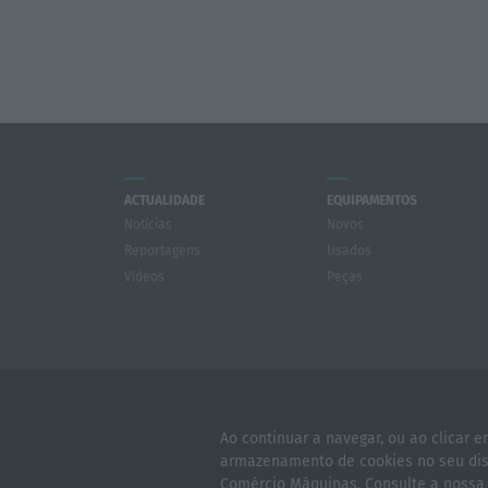
ACTUALIDADE
EQUIPAMENTOS
Notícias
Novos
Reportagens
Usados
Vídeos
Peças
Quem 
Ao continuar a navegar, ou ao clicar 
Polític
armazenamento de cookies no seu disp
© 2026 C
Comércio Máquinas. Consulte a noss