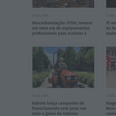
28 JUL 2026
27 JUL
Descarbonização: STIHL investe
75 an
em nova era de equipamentos
da Ru
profissionais para acelerar a
azule
transição energética
24 JUL 2026
23 JUL
Kubota lança campanha de
Viage
financiamento sem juros em
Masc
toda a gama de tratores
conhe