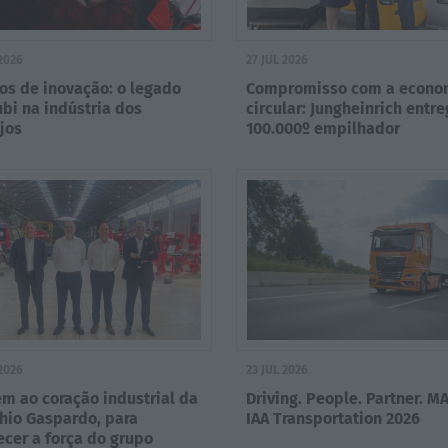
 2026
27 JUL 2026
os de inovação: o legado
Compromisso com a econo
bi na indústria dos
circular: Jungheinrich entre
jos
100.000º empilhador
recondicionado
 2026
23 JUL 2026
m ao coração industrial da
Driving. People. Partner. M
hio Gaspardo, para
IAA Transportation 2026
cer a força do grupo