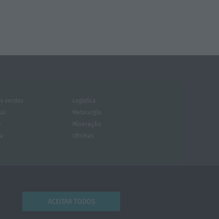
s verdes
Logística
tal
Metalurgia
s
Mineração
za
Oficinas
BDESIGN BWG
YOUTUBE
FACEBOOK
ACEITAR TODOS