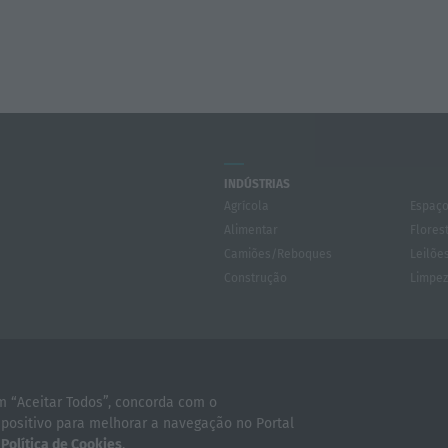
INDÚSTRIAS
Agrícola
Espaço
Alimentar
Flores
Camiões/Reboques
Leilõe
Construção
Limpe
somos
Contactos
Serviços
em “Aceitar Todos”, concorda com o
a de Privacidade
Termos e Condições
WE
ositivo para melhorar a navegação no Portal
omércio Máquinas - Todos os direitos reservados
a
Política de Cookies
.