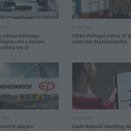
 2026
04 AGO 2026
 reforça liderança
FUCHS Portugal cresce 20 p
lógica com a Desion,
cento nas Especialidades
ialista em IA
 2026
03 AGO 2026
einrich adquire
Linde Material Handling re