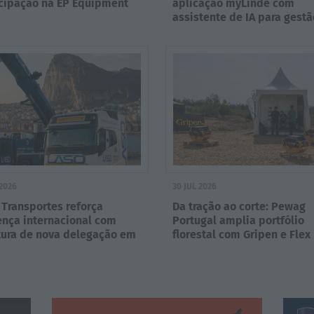
icipação na EP Equipment
aplicação myLinde com
assistente de IA para gest
frotas
 2026
30 JUL 2026
Transportes reforça
Da tração ao corte: Pewag
ença internacional com
Portugal amplia portfólio
tura de nova delegação em
florestal com Gripen e Flex
iras