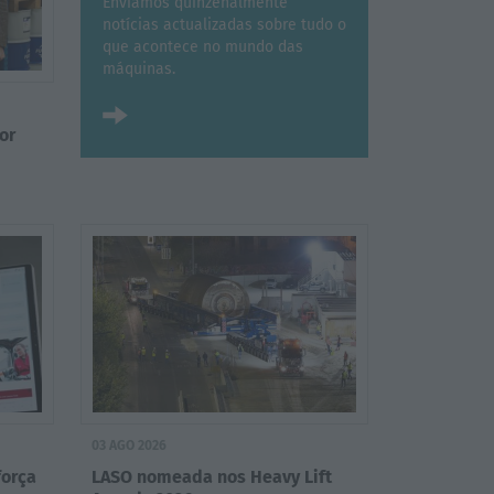
Enviamos quinzenalmente
notícias actualizadas sobre tudo o
que acontece no mundo das
máquinas.
or
03 AGO 2026
força
LASO nomeada nos Heavy Lift