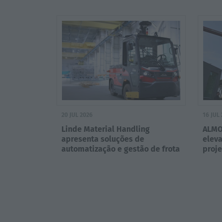
itali
20 JUL 2026
16 JUL
Linde Material Handling
ALMO
apresenta soluções de
elev
automatização e gestão de frota
proj
para aeroportos na GSE Expo
2026