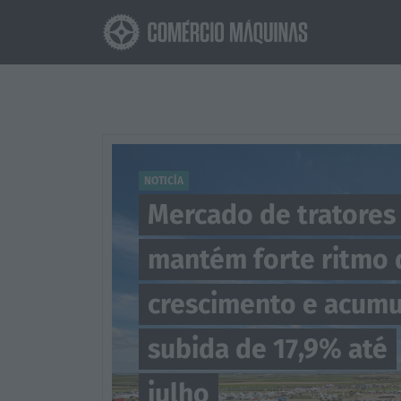
NOTICÍA
Mewa reforça lidera
tecnológica com a
Desion, especialista
IA
05 AGO 2026