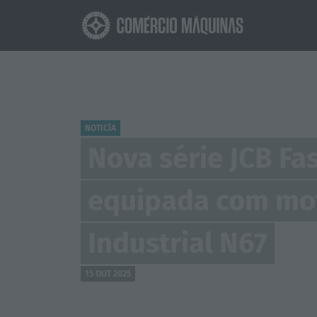
NOTICÍA
Nova série JCB Fa
equipada com mo
Industrial N67
15 OUT 2025