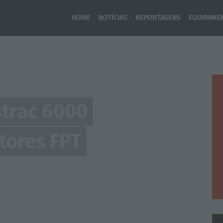
HOME
NOTÍCIAS
REPORTAGENS
EQUIPAME
strac 6000
tores FPT