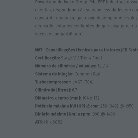
Powertrain do Iveco Group. "Na FPT Industrial, no
clientes, respondendo às suas necessidades em co
constante mudança, que exige desempenho e soluçõ
dedicado, estamos confiantes de que essa parceria
sucesso compartilhado."
N67 - Especificações técnicas para tratores JCB Fast
Certificação:
Stage V / Tier 4 Final
Número de cilindros / válvulas:
6L / 4
Sistema de injeção:
Common Rail
Turbocompressor:
eVGT (TCA)
Cilindrada [litros]:
6,7
Diâmetro x curso [mm]:
104 x 132
Potência máxima kW (HP) @rpm:
250 (340) @ 1950
Binário máximo [Nm] a rpm:
1398 @ 1400
ATS:
HI-eSCR2