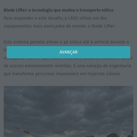
Blade Lifter: a tecnologia que mudou o transporte eólico
Para responder a este desafio, a LASO utiliza um dos
equipamentos mais avançados do mundo: o Blade Lifter.
Este sistema permite elevar a pá eólica até à vertical durante o
transporte, ajustando o seu ângulo em tempo real para
AVANÇAR
ultrapassar curvas apertadas, rotundas, taludes, viadutos e zonas
de acesso extremamente restritas. É uma solução de engenharia
que transforma percursos impossíveis em trajectos viáveis.