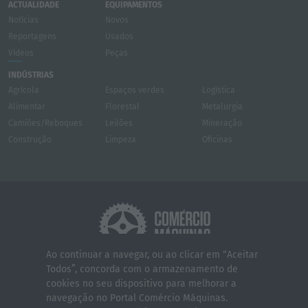
ACTUALIDADE
EQUIPAMENTOS
Notícias
Novos
Reportagens
Usados
Vídeos
Peças
INDÚSTRIAS
Agrícola
Espaços verdes
Logística
Alimentar
Florestal
Metalurgia
Camiões/Reboques
Leilões
Mineração
Construção
Limpeza
Oficinas
Ao continuar a navegar, ou ao clicar em “Aceitar
Todos”, concorda com o armazenamento de
Quem somos
Contactos
Serviços
cookies no seu dispositivo para melhorar a
Política de Privacidade
Termos e Condições
navegação no Portal Comércio Máquinas.