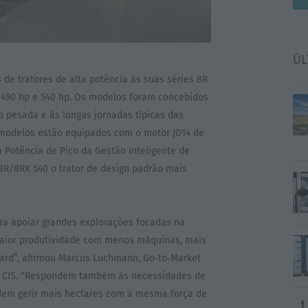
ÚL
 de tratores de alta potência às suas séries 8R
 490 hp e 540 hp. Os modelos foram concebidos
o pesada e às longas jornadas típicas das
 modelos estão equipados com o motor JD14 de
ma Potência de Pico da Gestão Inteligente de
8R/8RX 540 o trator de design padrão mais
ara apoiar grandes explorações focadas na
maior produtividade com menos máquinas, mais
ndard”, afirmou Marcus Luchmann, Go‑to‑Market
e CIS. “Respondem também às necessidades de
dem gerir mais hectares com a mesma força de