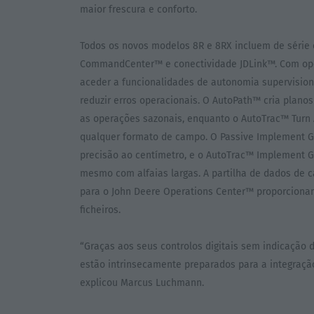
maior frescura e conforto.
Todos os novos modelos 8R e 8RX incluem de série o
CommandCenter™ e conectividade JDLink™. Com opçõ
aceder a funcionalidades de autonomia supervision
reduzir erros operacionais. O AutoPath™ cria plano
as operações sazonais, enquanto o AutoTrac™ Turn
qualquer formato de campo. O Passive Implement Gu
precisão ao centímetro, e o AutoTrac™ Implement 
mesmo com alfaias largas. A partilha de dados de 
para o John Deere Operations Center™ proporcion
ficheiros.
“Graças aos seus controlos digitais sem indicação d
estão intrinsecamente preparados para a integraç
explicou Marcus Luchmann.