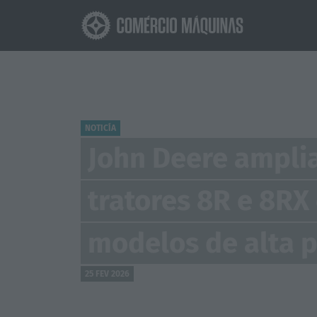
NOTICÍA
John Deere amplia
tratores 8R e 8R
modelos de alta 
25 FEV 2026