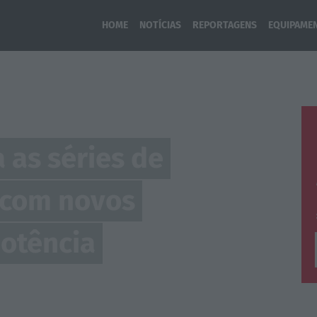
HOME
NOTÍCIAS
REPORTAGENS
EQUIPAME
 as séries de
X com novos
potência