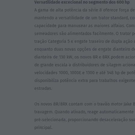
Versatilidade excecional no segmento dos 600 hp
A gama de alta potência da série 8 oferece força de
mantendo a versatilidade de um trator standard, c
capacidade para manusear as maiores alfaias. Com a
semeadores são alimentados facilmente. O trator 
tração Categoria 5 e engate traseiro de dupla ação
enquanto duas novas opções de engate dianteiro d
dianteira de 130 kW, os novos 8R e 8RX podem acion
de grande escala a distribuidores de silagem aciona
velocidades 1000, 1000E e 1300 e até 548 hp de po
disponibiliza potência extra para trabalhos exigen
estradas.
Os novos 8R/8RX contam com o travão motor Jake B
travagem. Quando ativado, reage automaticamente 
pré‑selecionada, proporcionando desaceleração su
principal.