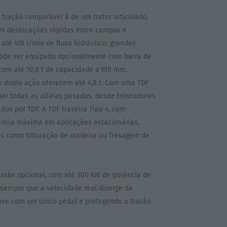
 tração comparável à de um trator articulado,
om deslocações rápidas entre campos e
té 418 l/min de fluxo hidráulico, grandes
pode ser equipado opcionalmente com barra de
 com até 10,8 t de capacidade a 610 mm,
e dupla ação oferecem até 4,8 t. Com uma TDF
ar todas as alfaias pesadas, desde trituradores
dos por TDF. A TDF traseira Tipo 4, com
tência máxima em aplicações estacionárias,
tes como trituração de madeira ou fresagem de
rake opcional, com até 300 kW de potência de
sempre que a velocidade real diverge da
ave com um único pedal e protegendo o travão