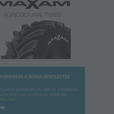
SUBSCREVA A NOSSA NEWSLETTER
Enviamos quinzenalmente notícias actualizadas
sobre tudo o que acontece no mundo das
máquinas.