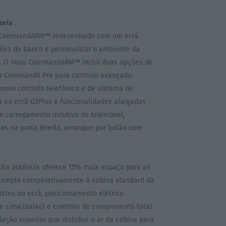
oria
m CommandARM™ redesenhado com um ecrã
ações do banco e personalizar o ambiente da
one. O novo CommandARM™ inclui duas opções de
 o CommandX Pro para controlo avançado.
novo controlo telefónico e de sistema de
 no ecrã G5Plus e funcionalidades alargadas
em carregamento indutivo de telemóvel,
sas na porta direita, arranque por botão com
ta potência oferece 15% mais espaço para as
 amplo comparativamente à cabina standard da
stes no ecrã, posicionamento elétrico
 cima/baixo) e controlo de comprimento total
ação superior que distribui o ar da cabina para