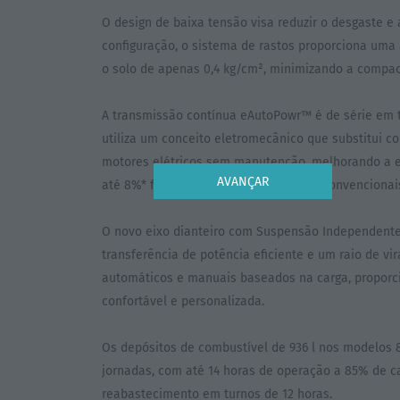
O design de baixa tensão visa reduzir o desgaste e
configuração, o sistema de rastos proporciona uma 
o solo de apenas 0,4 kg/cm², minimizando a compa
A transmissão contínua eAutoPowr™ é de série em 
utiliza um conceito eletromecânico que substitui c
motores elétricos sem manutenção, melhorando a ef
AVANÇAR
até 8%* face a soluções hidrostáticas convencionai
O novo eixo dianteiro com Suspensão Independent
transferência de potência eficiente e um raio de vi
automáticos e manuais baseados na carga, propor
confortável e personalizada.
Os depósitos de combustível de 936 l nos modelos 8
jornadas, com até 14 horas de operação a 85% de c
reabastecimento em turnos de 12 horas.