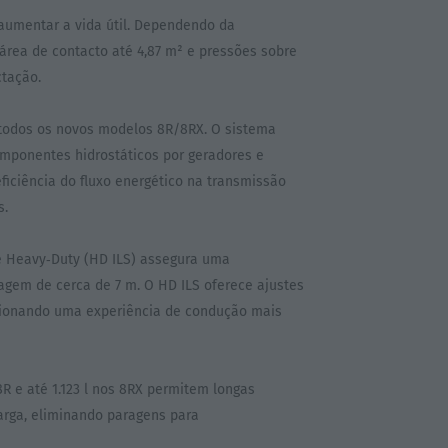
 aumentar a vida útil. Dependendo da
área de contacto até 4,87 m² e pressões sobre
ctação.
todos os novos modelos 8R/8RX. O sistema
omponentes hidrostáticos por geradores e
iciência do fluxo energético na transmissão
s.
e Heavy‑Duty (HD ILS) assegura uma
ragem de cerca de 7 m. O HD ILS oferece ajustes
cionando uma experiência de condução mais
R e até 1.123 l nos 8RX permitem longas
arga, eliminando paragens para