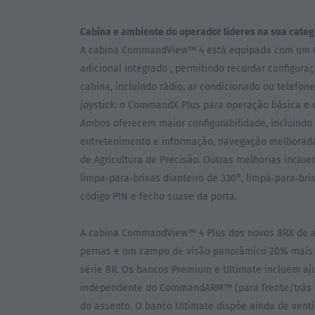
Cabina e ambiente do operador líderes na sua categ
A cabina CommandView™ 4 está equipada com u
adicional integrado , permitindo recordar configur
cabina, incluindo rádio, ar condicionado ou telef
joystick: o CommandX Plus para operação básica e
Ambos oferecem maior configurabilidade, incluindo 
entretenimento e informação, navegação melhorada
de Agricultura de Precisão. Outras melhorias inclu
limpa‑para‑brisas dianteiro de 330°, limpa‑para‑bri
código PIN e fecho suave da porta.
A cabina CommandView™ 4 Plus dos novos 8RX de al
pernas e um campo de visão panorâmico 20% mais
série 8R. Os bancos Premium e Ultimate incluem aju
independente do CommandARM™ (para frente/trás e
do assento. O banco Ultimate dispõe ainda de ventil