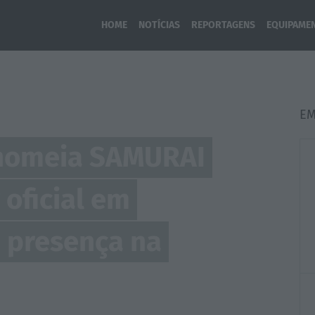
HOME
NOTÍCIAS
REPORTAGENS
EQUIPAME
E
o nomeia SAMURAI
 oficial em
a presença na