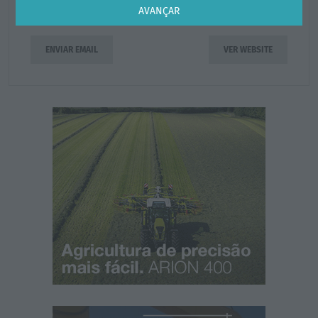
Tel.:
808 911 191
AVANÇAR
ENVIAR EMAIL
VER WEBSITE