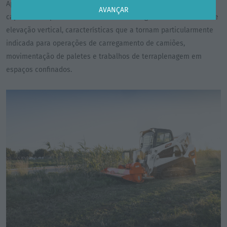
Apesar das suas dimensões compactas, a T650 oferece uma
AVANÇAR
capacidade operacional nominal de 1.192 kg e uma cinemática de
elevação vertical, características que a tornam particularmente
indicada para operações de carregamento de camiões,
movimentação de paletes e trabalhos de terraplenagem em
espaços confinados.