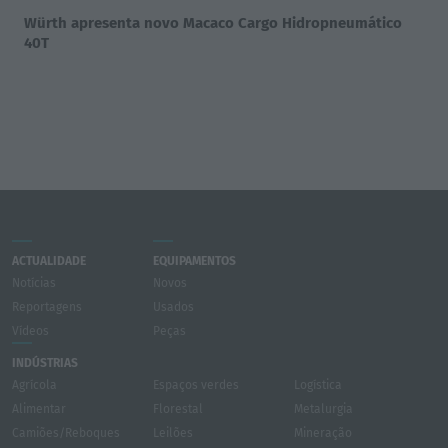
Würth apresenta novo Macaco Cargo Hidropneumático
40T
ACTUALIDADE
EQUIPAMENTOS
Notícias
Novos
Reportagens
Usados
Vídeos
Peças
INDÚSTRIAS
Agrícola
Espaços verdes
Logística
Alimentar
Florestal
Metalurgia
Camiões/Reboques
Leilões
Mineração