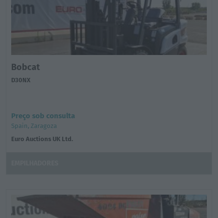
Bobcat
D30NX
Preço sob consulta
Spain, Zaragoza
Euro Auctions UK Ltd.
EMPILHADORES