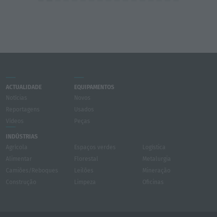
ACTUALIDADE
EQUIPAMENTOS
Notícias
Novos
Reportagens
Usados
Vídeos
Peças
INDÚSTRIAS
Agrícola
Espaços verdes
Logística
Alimentar
Florestal
Metalurgia
Camiões/Reboques
Leilões
Mineração
Construção
Limpeza
Oficinas