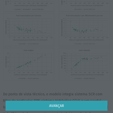
Do ponto de vista técnico, o modelo integra sistema SCR com
filtro de partículas DPF, sistema hidráulico CCLS e um caudal
AVANÇAR
hidráulico que pode atingir os 220 l/min. O peso total admissível