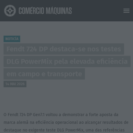
NOTICÍA
Fendt 724 DP destaca-se nos testes
DLG PowerMix pela elevada eficiência
em campo e transporte
14 MAI 2026
O Fendt 724 DP Gen7.1 voltou a demonstrar a forte aposta da
marca alemã na eficiência operacional ao alcançar resultados de
destaque no exigente teste DLG PowerMix, uma das referências