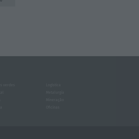
50
s verdes
Logística
tal
Metalurgia
s
Mineração
za
Oficinas