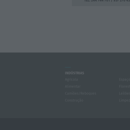
TEL: 244 744 701 / 937 270 4
INDÚSTRIAS
Agrícola
Espaço
Alimentar
Flores
Camiões/Reboques
Leilõe
Construção
Limpe