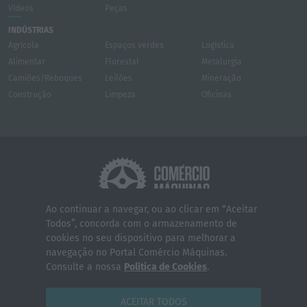
Vídeos
Peças
INDÚSTRIAS
Agrícola
Espaços verdes
Logística
Alimentar
Florestal
Metalurgia
Camiões/Reboques
Leilões
Mineração
Construção
Limpeza
Oficinas
Ao continuar a navegar, ou ao clicar em “Aceitar
Todos”, concorda com o armazenamento de
Quem somos
Contactos
Serviços
cookies no seu dispositivo para melhorar a
Política de Privacidade
Termos e Condições
navegação no Portal Comércio Máquinas.
Consulte a nossa
Política de Cookies
.
© 2026 Comércio Máquinas - Todos os direitos reservados
ACEITAR TODOS
WEBDESIGN BWG
YOUTUBE
FACEBOOK