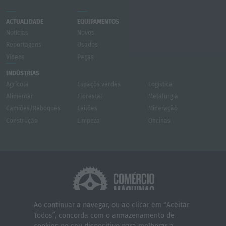
ACTUALIDADE
EQUIPAMENTOS
Notícias
Novos
Reportagens
Usados
Vídeos
Peças
INDÚSTRIAS
Agrícola
Espaços verdes
Logística
Alimentar
Florestal
Metalurgia
Camiões/Reboques
Leilões
Mineração
Construção
Limpeza
Oficinas
Ao continuar a navegar, ou ao clicar em “Aceitar
Todos”, concorda com o armazenamento de
Quem somos
Contactos
Serviços