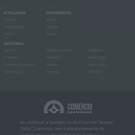
ACTUALIDADE
EQUIPAMENTOS
Notícias
Novos
Reportagens
Usados
Vídeos
Peças
INDÚSTRIAS
Agrícola
Espaços verdes
Logística
Alimentar
Florestal
Metalurgia
Camiões/Reboques
Leilões
Mineração
Construção
Limpeza
Oficinas
Ao continuar a navegar, ou ao clicar em “Aceitar
Todos”, concorda com o armazenamento de
Quem somos
Contactos
Serviços