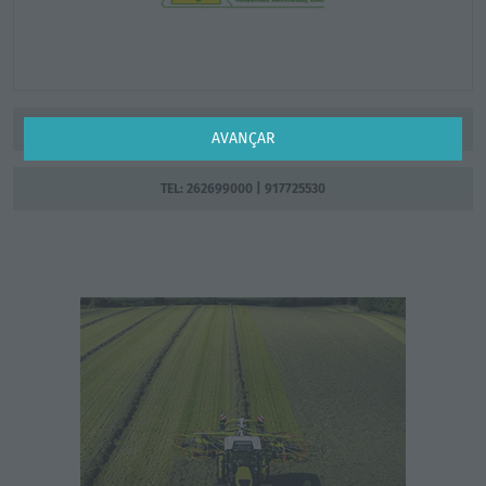
ENVIAR EMAIL
AVANÇAR
TEL: 262699000 | 917725530