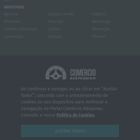
INDÚSTRIAS
Agrícola
Espaços verdes
Logística
Alimentar
Florestal
Metalurgia
Camiões/Reboques
Leilões
Mineração
Construção
Limpeza
Oficinas
Ao continuar a navegar, ou ao clicar em “Aceitar
Todos”, concorda com o armazenamento de
Quem somos
Contactos
Serviços
cookies no seu dispositivo para melhorar a
Política de Privacidade
Termos e Condições
navegação no Portal Comércio Máquinas.
Consulte a nossa
Política de Cookies
.
© 2026 Comércio Máquinas - Todos os direitos reservados
ACEITAR TODOS
WEBDESIGN BWG
YOUTUBE
FACEBOOK