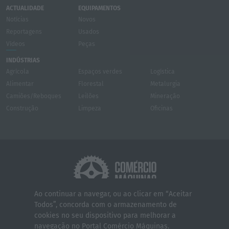
ACTUALIDADE
EQUIPAMENTOS
Notícias
Novos
Reportagens
Usados
Vídeos
Peças
INDÚSTRIAS
Agrícola
Espaços verdes
Logística
Alimentar
Florestal
Metalurgia
Camiões/Reboques
Leilões
Mineração
Construção
Limpeza
Oficinas
Ao continuar a navegar, ou ao clicar em “Aceitar
Todos”, concorda com o armazenamento de
Quem somos
Contactos
Serviços
cookies no seu dispositivo para melhorar a
Política de Privacidade
Termos e Condições
navegação no Portal Comércio Máquinas.