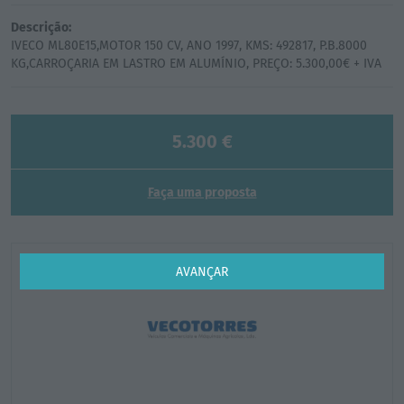
Descrição:
IVECO ML80E15,MOTOR 150 CV, ANO 1997, KMS: 492817, P.B.8000
5.300 €
Faça uma proposta
AVANÇAR