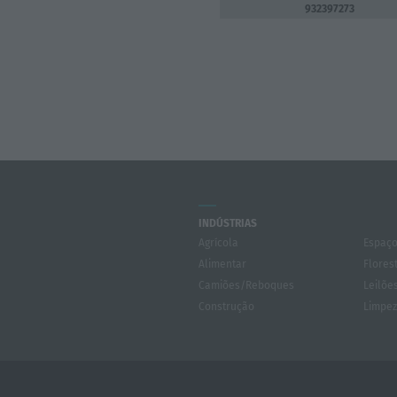
932397273
INDÚSTRIAS
Agrícola
Espaço
Alimentar
Flores
Camiões/Reboques
Leilõe
Construção
Limpe