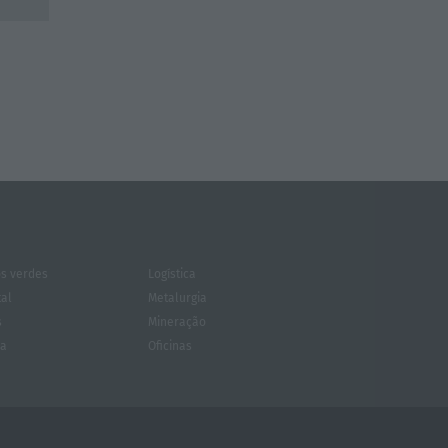
s verdes
Logística
tal
Metalurgia
s
Mineração
za
Oficinas