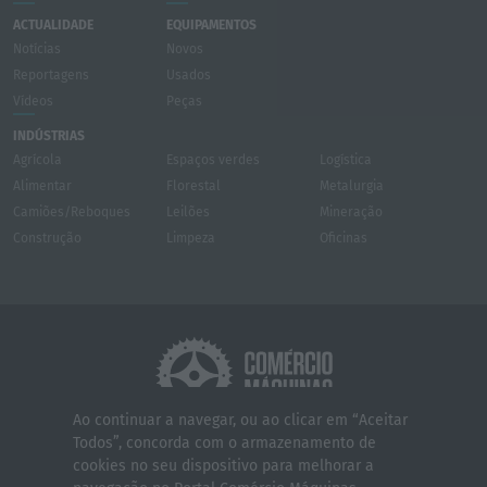
ACTUALIDADE
EQUIPAMENTOS
Notícias
Novos
Reportagens
Usados
Vídeos
Peças
INDÚSTRIAS
Agrícola
Espaços verdes
Logística
Alimentar
Florestal
Metalurgia
Camiões/Reboques
Leilões
Mineração
Construção
Limpeza
Oficinas
Ao continuar a navegar, ou ao clicar em “Aceitar
Todos”, concorda com o armazenamento de
Quem somos
Contactos
Serviços
cookies no seu dispositivo para melhorar a
Política de Privacidade
Termos e Condições