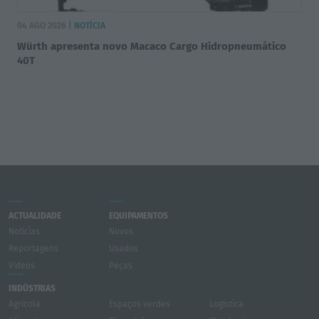
04 AGO 2026 |
NOTÍCIA
Würth apresenta novo Macaco Cargo Hidropneumático
40T
ACTUALIDADE
EQUIPAMENTOS
Notícias
Novos
Reportagens
Usados
Vídeos
Peças
INDÚSTRIAS
Agrícola
Espaços verdes
Logística