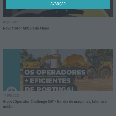
AVANÇAR
02 JUL 2025
Novo trator AXOS 3 da Claas
17 JUN 2025
Global Operator Challenge CAT - Um dia de máquinas, talento e
união