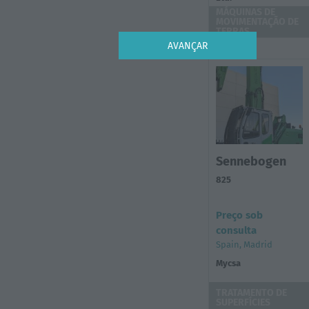
MÁQUINAS DE
MOVIMENTAÇÃO DE
TERRAS
AVANÇAR
Sennebogen
825
Preço sob
consulta
Spain, Madrid
Mycsa
TRATAMENTO DE
SUPERFÍCIES