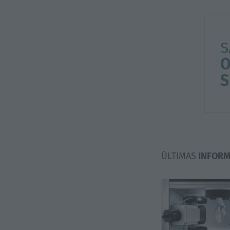
S
O
S
ÚLTIMAS
INFORM