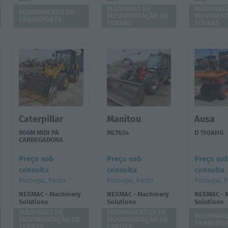
MÁQUINAS DE
MÁQUINAS
EQUIPAMENTO DE
MOVIMENTAÇÃO DE
MOVIMENT
TRANSPORTE
TERRAS
TERRAS
Caterpillar
Manitou
Ausa
906M MIDI PÁ
MLT634
D 150AHG
CARREGADORA
Preço sob
Preço sob
Preço so
consulta
consulta
consulta
Portugal, Porto
Portugal, Porto
Portugal, 
NEXMAC - Machinery
NEXMAC - Machinery
NEXMAC - 
Solutions
Solutions
Solutions
MÁQUINAS DE
EQUIPAMENTOS DE
EQUIPAME
MOVIMENTAÇÃO DE
MOVIMENTAÇÃO DE
TRANSPO
TERRAS
CARGAS