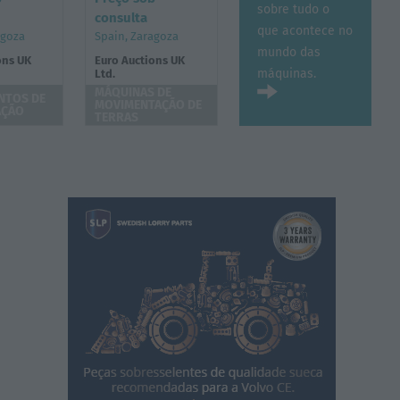
sobre tudo o
consulta
que acontece no
agoza
Spain, Zaragoza
mundo das
ons UK
Euro Auctions UK
máquinas.
Ltd.
MÁQUINAS DE
NTOS DE
MOVIMENTAÇÃO DE
AÇÃO
TERRAS