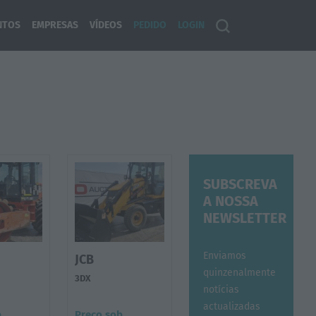
NTOS
EMPRESAS
VÍDEOS
PEDIDO
LOGIN
SUBSCREVA
A NOSSA
NEWSLETTER
Enviamos
JCB
quinzenalmente
3DX
notícias
actualizadas
b
Preço sob