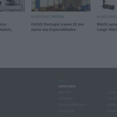
04 AGO 2026 |
NOTÍCIA
04 AGO 2026 
ança
FUCHS Portugal cresce 20 por
Würth apr
Desion,
cento nas Especialidades
Cargo Hid
INDÚSTRIAS
Agrícola
Espaço
Alimentar
Flores
Camiões/Reboques
Leilõe
Construção
Limpe