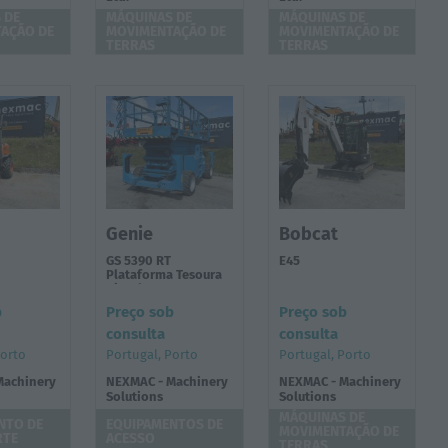
 DE
MÁQUINAS DE
MÁQUINAS DE
AÇÃO DE
MOVIMENTAÇÃO DE
MOVIMENTAÇÃO DE
TERRAS
TERRAS
Genie
Bobcat
GS 5390 RT
E45
Plataforma Tesoura
Diesel 18 metros
b
Preço sob
Preço sob
consulta
consulta
Porto
Portugal, Porto
Portugal, Porto
Machinery
NEXMAC - Machinery
NEXMAC - Machinery
Solutions
Solutions
MÁQUINAS DE
NTO DE
EQUIPAMENTOS DE
MOVIMENTAÇÃO DE
RTE
ACESSO
TERRAS