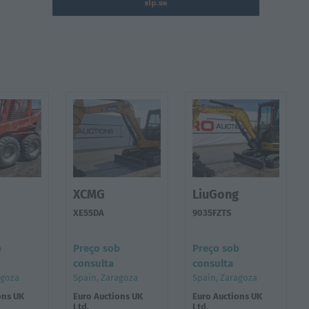
XCMG
LiuGong
XE55DA
9035FZTS
b
Preço sob
Preço sob
consulta
consulta
agoza
Spain, Zaragoza
Spain, Zaragoza
ons UK
Euro Auctions UK
Euro Auctions UK
Ltd.
Ltd.