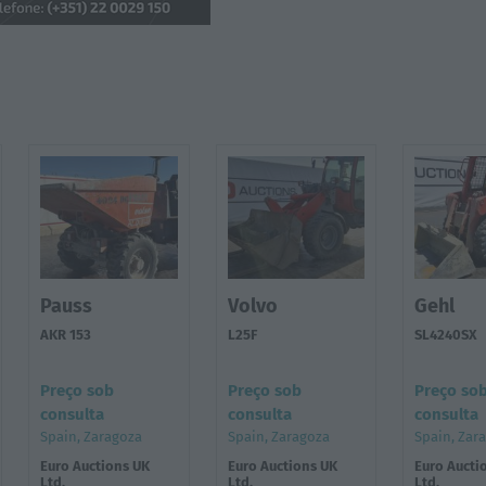
Pauss
Volvo
Gehl
AKR 153
L25F
SL4240SX
Preço sob
Preço sob
Preço so
consulta
consulta
consulta
Spain, Zaragoza
Spain, Zaragoza
Spain, Zar
Euro Auctions UK
Euro Auctions UK
Euro Aucti
Ltd.
Ltd.
Ltd.