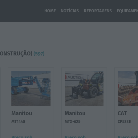
HOME
NOTÍCIAS
REPORTAGENS
EQUIPAME
CONSTRUÇÃO)
(597)
Manitou
Manitou
CAT
MT1440
MTX-625
CP533E
Preço sob
Preço sob
Preço so