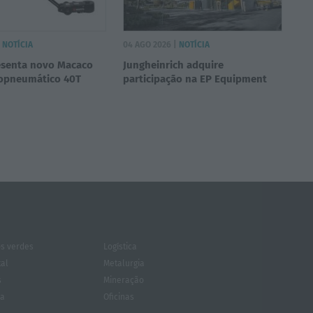
|
NOTÍCIA
04 AGO 2026 |
NOTÍCIA
esenta novo Macaco
Jungheinrich adquire
ropneumático 40T
participação na EP Equipment
s verdes
Logística
tal
Metalurgia
s
Mineração
za
Oficinas