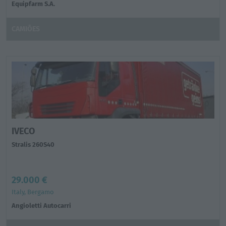
Equipfarm S.A.
CAMIÕES
IVECO
Stralis 260S40
29.000 €
Italy, Bergamo
Angioletti Autocarri