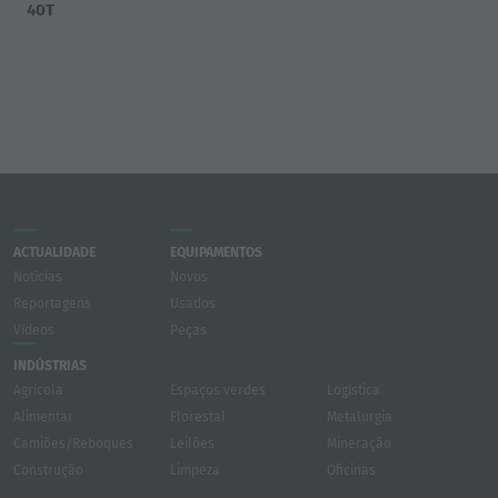
40T
ACTUALIDADE
EQUIPAMENTOS
Notícias
Novos
Reportagens
Usados
Vídeos
Peças
INDÚSTRIAS
Agrícola
Espaços verdes
Logística
Alimentar
Florestal
Metalurgia
Camiões/Reboques
Leilões
Mineração
Construção
Limpeza
Oficinas